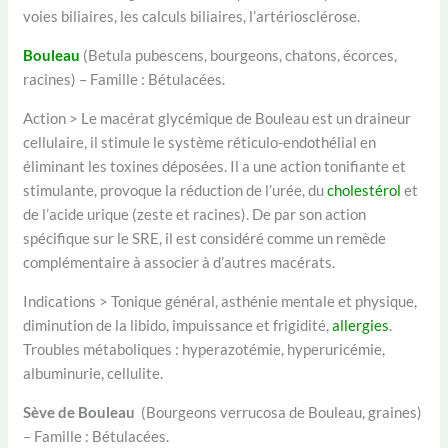
voies biliaires, les calculs biliaires, l’artériosclérose.
Bouleau
(Betula pubescens, bourgeons, chatons, écorces,
racines) – Famille : Bétulacées.
Action > Le macérat glycémique de Bouleau est un draineur
cellulaire, il stimule le système réticulo-endothélial en
éliminant les toxines déposées. Il a une action tonifiante et
stimulante, provoque la réduction de l’urée, du
cholestérol
et
de l’acide urique (zeste et racines). De par son action
spécifique sur le SRE, il est considéré comme un remède
complémentaire à associer à d’autres macérats.
Indications > Tonique général, asthénie mentale et physique,
diminution de la libido, impuissance et frigidité,
allergies
.
Troubles métaboliques : hyperazotémie, hyperuricémie,
albuminurie, cellulite.
Sève de Bouleau
(Bourgeons verrucosa de Bouleau, graines)
– Famille : Bétulacées.