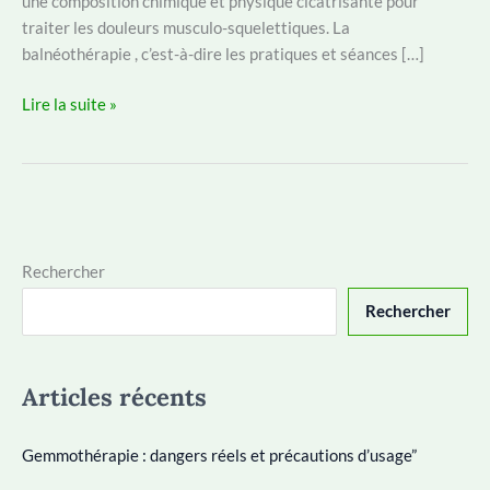
une composition chimique et physique cicatrisante pour
traiter les douleurs musculo-squelettiques. La
balnéothérapie , c’est-à-dire les pratiques et séances […]
Balnéothérapie
Lire la suite »
:
qu’est-
ce
que
c’est
et
Rechercher
quels
Rechercher
sont
les
bienfaits
Articles récents
?
Gemmothérapie : dangers réels et précautions d’usage”