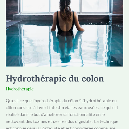
sont
les
bienfaits
?
Hydrothérapie du colon
Hydrothérapie
Qu’est-ce que l’hydrothérapie du côlon ? L’hydrothérapie du
côlon consiste à laver l’intestin via les eaux usées, ce qui est
réalisé dans le but d’améliorer sa fonctionnalité en le
nettoyant des toxines et des résidus digestifs . La technique
est connue depuis l’Antiquité et est considérée comme une