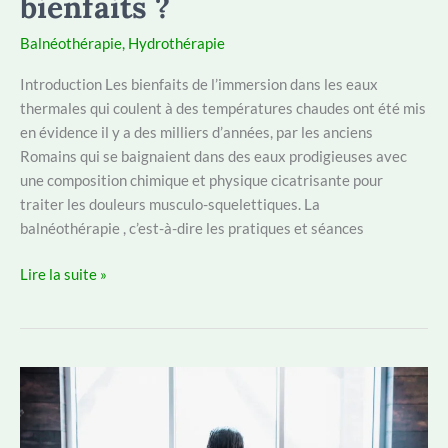
bienfaits ?
Balnéothérapie
,
Hydrothérapie
Introduction Les bienfaits de l’immersion dans les eaux
thermales qui coulent à des températures chaudes ont été mis
en évidence il y a des milliers d’années, par les anciens
Romains qui se baignaient dans des eaux prodigieuses avec
une composition chimique et physique cicatrisante pour
traiter les douleurs musculo-squelettiques. La
balnéothérapie , c’est-à-dire les pratiques et séances
Balnéothérapie
Lire la suite »
:
qu’est-
ce
que
c’est
et
quels