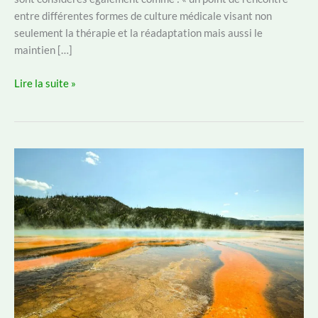
entre différentes formes de culture médicale visant non
seulement la thérapie et la réadaptation mais aussi le
maintien […]
Cures
Lire la suite »
thermales
:
quels
sont
les
plus
grands
bienfaits