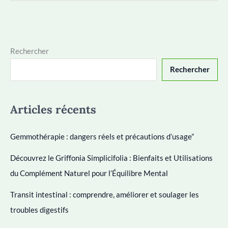
ce
que
c’est
?
Rechercher
Avantages
Rechercher
et
contre-
indications
Articles récents
Gemmothérapie : dangers réels et précautions d’usage”
Découvrez le Griffonia Simplicifolia : Bienfaits et Utilisations
du Complément Naturel pour l’Équilibre Mental
Transit intestinal : comprendre, améliorer et soulager les
troubles digestifs