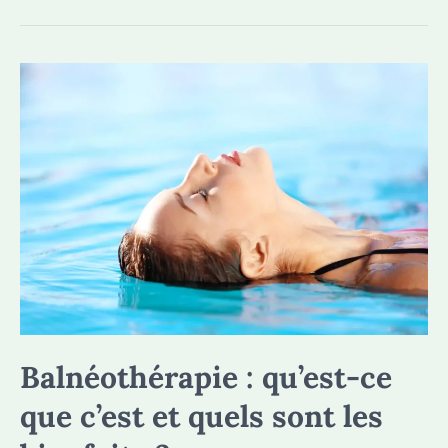
thermales
:
quels
soins
et
pour
quelles
pathologies
Balnéothérapie : qu’est-ce
que c’est et quels sont les