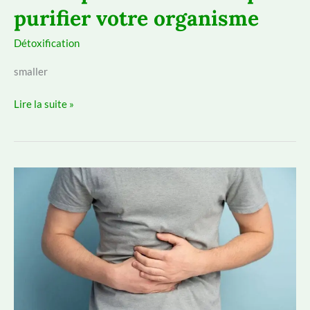
purifier votre organisme
Détoxification
smaller
Les
Lire la suite »
bienfaits
du
draineur
en
naturopathie
:
conseils
pour
purifier
votre
organisme