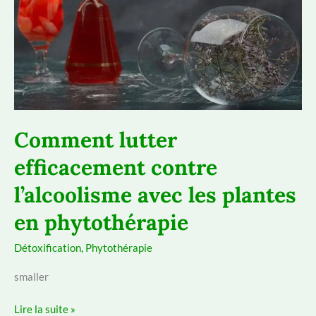
Comment lutter
efficacement contre
l’alcoolisme avec les plantes
en phytothérapie
Détoxification
,
Phytothérapie
smaller
Comment
Lire la suite »