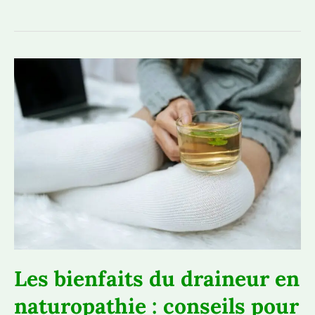
lutter
efficacement
contre
l’alcoolisme
avec
les
plantes
en
phytothérapie
Les bienfaits du draineur en
naturopathie : conseils pour