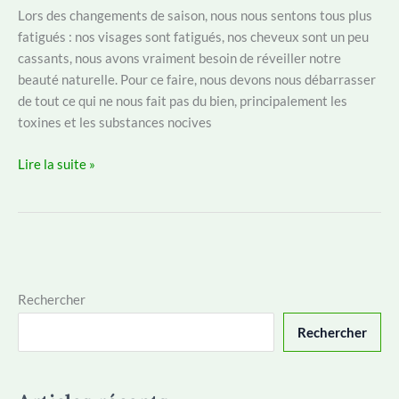
Lors des changements de saison, nous nous sentons tous plus
fatigués : nos visages sont fatigués, nos cheveux sont un peu
cassants, nous avons vraiment besoin de réveiller notre
beauté naturelle. Pour ce faire, nous devons nous débarrasser
de tout ce qui ne nous fait pas du bien, principalement les
toxines et les substances nocives
Comment
Lire la suite »
nettoyer
le
foie
des
toxines
de
Rechercher
manière
Rechercher
saine
et
naturelle