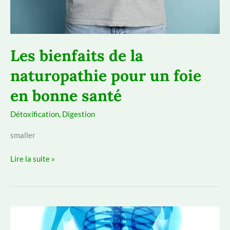
Les bienfaits de la
naturopathie pour un foie
en bonne santé
Détoxification
,
Digestion
smaller
Les
Lire la suite »
bienfaits
de
la
naturopathie
pour