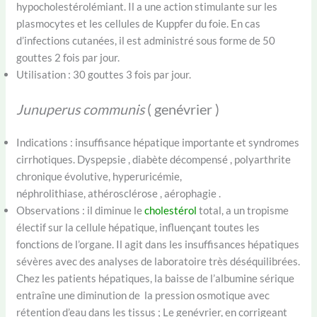
hypocholestérolémiant. Il a une action stimulante sur les
plasmocytes et les cellules de Kuppfer du foie. En cas
d’infections cutanées, il est administré sous forme de 50
gouttes 2 fois par jour.
Utilisation : 30 gouttes 3 fois par jour.
Junuperus communis
( genévrier )
Indications : insuffisance hépatique importante et syndromes
cirrhotiques. Dyspepsie , diabète décompensé , polyarthrite
chronique évolutive, hyperuricémie,
néphrolithiase, athérosclérose , aérophagie .
Observations : il diminue le
cholestérol
total, a un tropisme
électif sur la cellule hépatique, influençant toutes les
fonctions de l’organe. Il agit dans les insuffisances hépatiques
sévères avec des analyses de laboratoire très déséquilibrées.
Chez les patients hépatiques, la baisse de l’albumine sérique
entraîne une diminution de la pression osmotique avec
rétention d’eau dans les tissus ; Le genévrier, en corrigeant