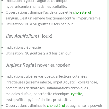
Indications : goutte aiguë et chronique,
hyperuricémie, rhumatismes , cellulite.
Observations : diminue l’acide urique et le
cholestérol
sanguin. C’est un remède fonctionnel contre l’hyperuricémie.
Utilisation : 30 à 50 gouttes 3 fois par jour.
Ilex Aquifolium
(Houx)
Indications : épilepsie .
Utilisation : 30 gouttes 2 à 3 fois par jour.
Juglans Regia
( noyer européen
Indications : ulcères variqueux. affections cutanées
infectieuses (eczéma infecté, impétigo , etc.), collagénose,
nombreuses dermatoses, inflammations chroniques ,
maladies du foie, pancréatite chronique ,
cystite
,
cystopyélite, pyélonéphrite , prostatite .
Observations : diminue le
cholestérol
et augmente le pouvoir