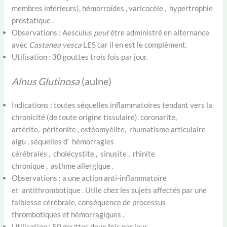
membres inférieurs), hémorroïdes , varicocèle , hypertrophie
prostatique .
Observations : Aesculus
peut
être administré en alternance
avec
Castanea vesca
LES car il en est le complément.
Utilisation : 30 gouttes trois fois par jour.
Alnus Glutinosa
(aulne)
Indications : toutes séquelles inflammatoires tendant vers la
chronicité (de toute origine tissulaire), coronarite,
artérite, péritonite , ostéomyélite, rhumatisme articulaire
aigu , séquelles d’ hémorragies
cérébrales , cholécystite , sinusite , rhinite
chronique , asthme allergique .
Observations : a une action anti-inflammatoire
et antithrombotique . Utile chez les sujets affectés par une
faiblesse cérébrale, conséquence de processus
thrombotiques et hémorragiques .
Utilisation : 50 gouttes deux fois par jour.