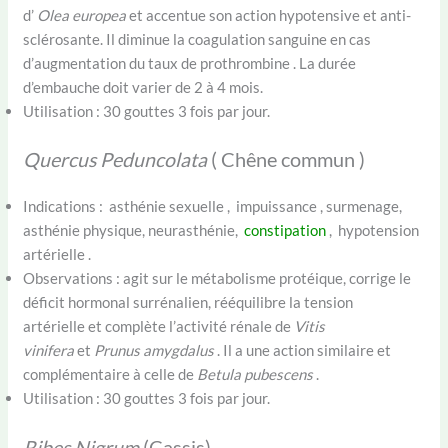
d’
Olea europea
et accentue son action hypotensive et anti-
sclérosante. Il diminue la coagulation sanguine en cas
d’augmentation du taux de prothrombine . La durée
d’embauche doit varier de 2 à 4 mois.
Utilisation : 30 gouttes 3 fois par jour.
Quercus Peduncolata
( Chêne commun )
Indications : asthénie sexuelle , impuissance , surmenage,
asthénie physique, neurasthénie,
constipation
, hypotension
artérielle .
Observations : agit sur le métabolisme protéique, corrige le
déficit hormonal surrénalien, rééquilibre la tension
artérielle et complète l’activité rénale de
Vitis
vinifera
et
Prunus amygdalus
. Il a une action similaire et
complémentaire à celle de
Betula pubescens
.
Utilisation : 30 gouttes 3 fois par jour.
Ribes Nigrum
(Cassis)