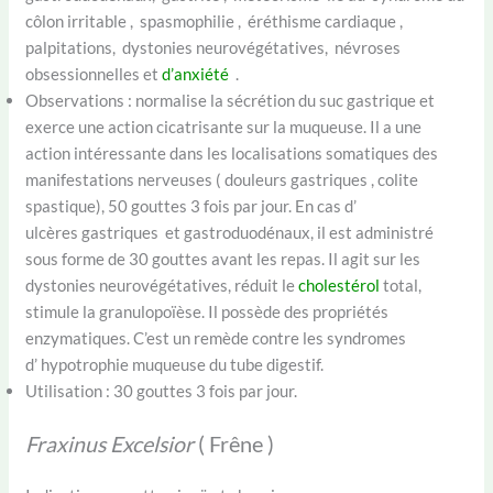
côlon irritable , spasmophilie , éréthisme cardiaque ,
palpitations, dystonies neurovégétatives, névroses
obsessionnelles et
d’anxiété
.
Observations : normalise la sécrétion du suc gastrique et
exerce une action cicatrisante sur la muqueuse. Il a une
action intéressante dans les localisations somatiques des
manifestations nerveuses ( douleurs gastriques , colite
spastique), 50 gouttes 3 fois par jour. En cas d’
ulcères gastriques et gastroduodénaux, il est administré
sous forme de 30 gouttes avant les repas. Il agit sur les
dystonies neurovégétatives, réduit le
cholestérol
total,
stimule la granulopoïèse. Il possède des propriétés
enzymatiques. C’est un remède contre les syndromes
d’ hypotrophie muqueuse du tube digestif.
Utilisation : 30 gouttes 3 fois par jour.
Fraxinus Excelsior
( Frêne )