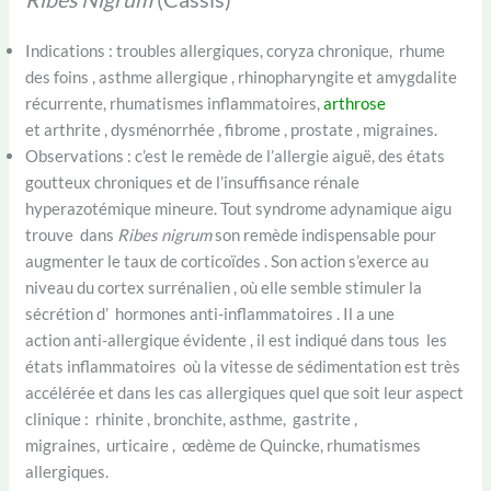
Indications : troubles allergiques, coryza chronique, rhume
des foins , asthme allergique , rhinopharyngite et amygdalite
récurrente, rhumatismes inflammatoires,
arthrose
et arthrite , dysménorrhée , fibrome , prostate , migraines.
Observations : c’est le remède de l’allergie aiguë, des états
goutteux chroniques et de l’insuffisance rénale
hyperazotémique mineure. Tout syndrome adynamique aigu
trouve dans
Ribes nigrum
son remède indispensable pour
augmenter le taux de corticoïdes . Son action s’exerce au
niveau du cortex surrénalien , où elle semble stimuler la
sécrétion d’ hormones anti-inflammatoires . Il a une
action anti-allergique évidente , il est indiqué dans tous les
états inflammatoires où la vitesse de sédimentation est très
accélérée et dans les cas allergiques quel que soit leur aspect
clinique : rhinite , bronchite, asthme, gastrite ,
migraines, urticaire , œdème de Quincke, rhumatismes
allergiques.