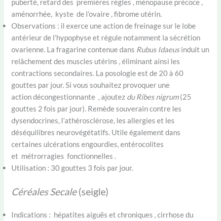
puberté, retard des premières règles , ménopause précoce ,
aménorrhée, kyste de l’ovaire , fibrome utérin.
Observations : il exerce une action de freinage sur le lobe
antérieur de l’hypophyse et régule notamment la sécrétion
ovarienne. La fragarine contenue dans
Rubus Idaeus
induit un
relâchement des muscles utérins , éliminant ainsi les
contractions secondaires. La posologie est de 20 à 60
gouttes par jour. Si vous souhaitez provoquer une
action décongestionnante , ajoutez
du Ribes nigrum
(25
gouttes 2 fois par jour). Remède souverain contre les
dysendocrines, l’athérosclérose, les allergies et les
déséquilibres neurovégétatifs. Utile également dans
certaines ulcérations engourdies, entérocolites
et métrorragies fonctionnelles .
Utilisation : 30 gouttes 3 fois par jour.
Céréales Secale
(seigle)
Indications : hépatites aiguës et chroniques , cirrhose du