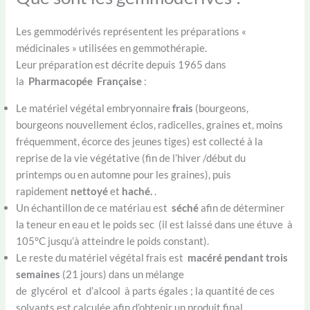
Les gemmodérivés représentent les préparations «
médicinales » utilisées en gemmothérapie.
Leur préparation est décrite depuis 1965 dans
la
Pharmacopée Française
:
Le matériel végétal embryonnaire
frais
(bourgeons,
bourgeons nouvellement éclos, radicelles, graines et, moins
fréquemment, écorce des jeunes tiges) est collecté à la
reprise de la vie végétative (fin de l’hiver /début du
printemps ou en automne pour les graines), puis
rapidement
nettoyé
et
haché.
.
Un échantillon de ce matériau est
séché
afin de déterminer
la teneur en eau et le poids sec (il est laissé dans une étuve à
105°C jusqu’à atteindre le poids constant).
Le reste du matériel végétal frais est
macéré pendant trois
semaines
(21 jours) dans un mélange
de glycérol et d’alcool à parts égales ; la quantité de ces
solvants est calculée afin d’obtenir un produit final