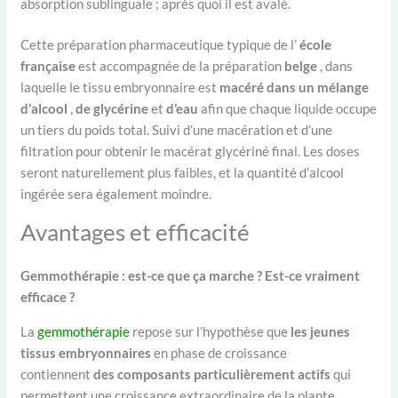
absorption sublinguale ; après quoi il est avalé.
Cette préparation pharmaceutique typique de l’
école
française
est accompagnée de la préparation
belge
, dans
laquelle le tissu embryonnaire est
macéré dans un mélange
d’alcool
,
de glycérine
et
d’eau
afin que chaque liquide occupe
un tiers du poids total. Suivi d’une macération et d’une
filtration pour obtenir le macérat glycériné final. Les doses
seront naturellement plus faibles, et la quantité d’alcool
ingérée sera également moindre.
Avantages et efficacité
Gemmothérapie : est-ce que ça marche ? Est-ce vraiment
efficace ?
La
gemmothérapie
repose sur l’hypothèse que
les jeunes
tissus embryonnaires
en phase de croissance
contiennent
des composants particulièrement actifs
qui
permettent une croissance extraordinaire de la plante.