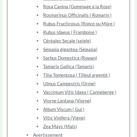
Rosa Canina (Gommage à la Rose)
Rosmarinus Officinalis ( Romarin )
Rubus Fructicosus (Ronce ou Mûre )
Rubus Idaeus ( Framboise )
Céréales Secale (seigle)
Séquoia gigantea (Séquoia)
Sorbus Domestica (Rowan)
Tamarix Gallica (Tamaris)
Tilia Tomentosa ( Tilleul argenté )
Ulmus Campestris (Orme)
Vaccinium Vitis Idaea ( Canneberge )
Viorne Lantana (Viorne)
Album Viscum ( Gui )
Vitis Vinifera (Vigne)
Zea Mays (Maïs)
Avertissement