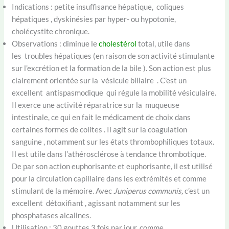
Indications : petite insuffisance hépatique, coliques
hépatiques , dyskinésies par hyper- ou hypotonie,
cholécystite chronique.
Observations : diminue le
cholestérol
total, utile dans
les troubles hépatiques (en raison de son activité stimulante
sur l’excrétion et la formation de la bile ). Son action est plus
clairement orientée sur la vésicule biliaire . C’est un
excellent antispasmodique qui régule la mobilité vésiculaire.
Il exerce une activité réparatrice sur la muqueuse
intestinale, ce qui en fait le médicament de choix dans
certaines formes de colites . Il agit sur la coagulation
sanguine , notamment sur les états thrombophiliques totaux.
Il est utile dans l’athérosclérose à tendance thrombotique.
De par son action euphorisante et euphorisante, il est utilisé
pour la circulation capillaire dans les extrémités et comme
stimulant de la mémoire. Avec
Juniperus communis,
c’est un
excellent détoxifiant , agissant notamment sur les
phosphatases alcalines.
Utilisation : 30 gouttes 3 fois par jour, comme