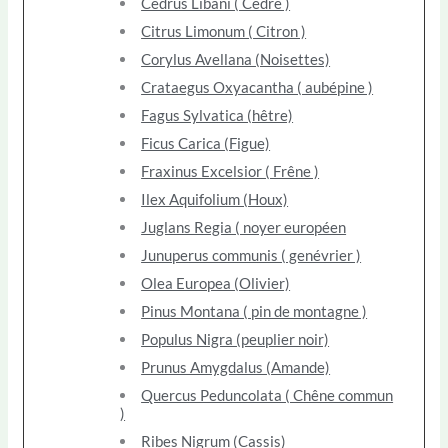
Cedrus Libani ( Cèdre )
Citrus Limonum ( Citron )
Corylus Avellana (Noisettes)
Crataegus Oxyacantha ( aubépine )
Fagus Sylvatica (hêtre)
Ficus Carica (Figue)
Fraxinus Excelsior ( Frêne )
Ilex Aquifolium (Houx)
Juglans Regia ( noyer européen
Junuperus communis ( genévrier )
Olea Europea (Olivier)
Pinus Montana ( pin de montagne )
Populus Nigra (peuplier noir)
Prunus Amygdalus (Amande)
Quercus Peduncolata ( Chêne commun
)
Ribes Nigrum (Cassis)